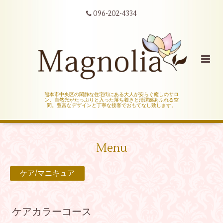
096-202-4334
熊本市中央区の閑静な住宅街にある大人が安らぐ癒しのサロ
ン。自然光がたっぷりと入った落ち着きと清潔感あふれる空
間。豊富なデザインと丁寧な接客でおもてなし致します。
Menu
ケア/マニキュア
ケアカラーコース