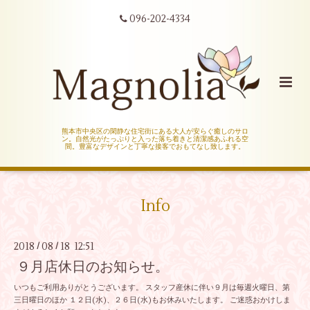
096-202-4334
熊本市中央区の閑静な住宅街にある大人が安らぐ癒しのサロ
ン。自然光がたっぷりと入った落ち着きと清潔感あふれる空
間。豊富なデザインと丁寧な接客でおもてなし致します。
Info
2018
08
18 12:51
/
/
９月店休日のお知らせ。
いつもご利用ありがとうございます。 スタッフ産休に伴い９月は毎週火曜日、第
三日曜日のほか １２日(水)、２６日(水)もお休みいたします。 ご迷惑おかけしま