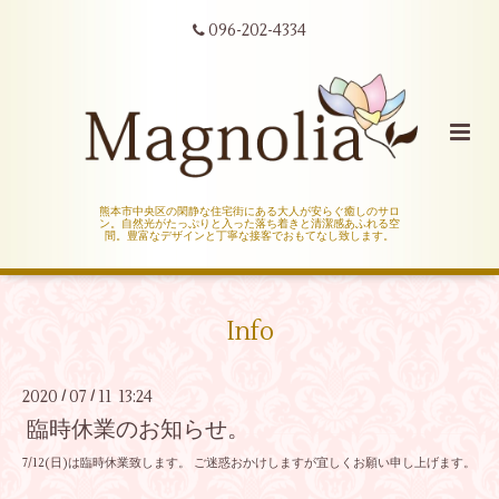
096-202-4334
熊本市中央区の閑静な住宅街にある大人が安らぐ癒しのサロ
ン。自然光がたっぷりと入った落ち着きと清潔感あふれる空
間。豊富なデザインと丁寧な接客でおもてなし致します。
Info
2020
07
11 13:24
/
/
臨時休業のお知らせ。
7/12(日)は臨時休業致します。 ご迷惑おかけしますが宜しくお願い申し上げます。