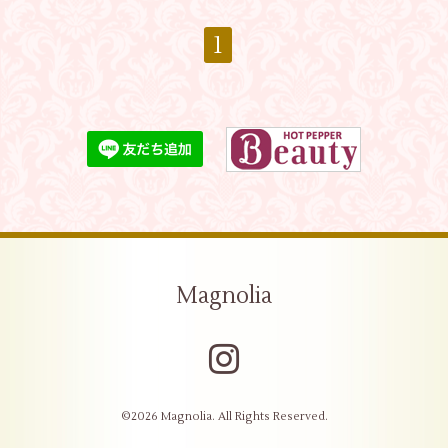
1
Magnolia
©2026
Magnolia
. All Rights Reserved.