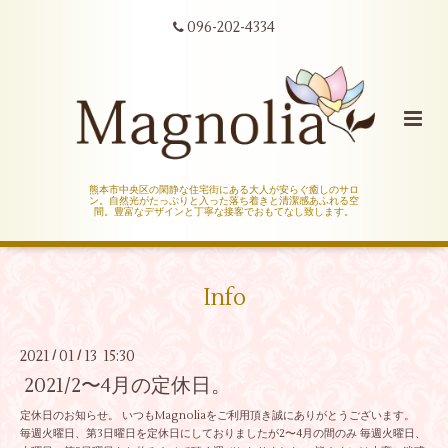
096-202-4334
熊本市中央区の閑静な住宅街にある大人が安らぐ癒しのサロ
ン。自然光がたっぷりと入った落ち着きと清潔感あふれる空
間。豊富なデザインと丁寧な接客でおもてなし致します。
Info
2021
01
13 15:30
/
/
2021/2〜4月の定休日。
定休日のお知らせ。 いつもMagnoliaをご利用頂き誠にありがとうございます。
毎週火曜日、第3日曜日を定休日にしておりましたが2〜4月の間のみ 毎週火曜日、